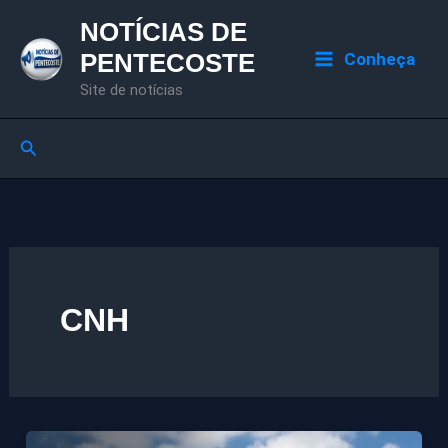
Ir
NOTÍCIAS DE
para
PENTECOSTE
Conheça
o
Site de notícias
conteúdo
Pesquisar
CNH