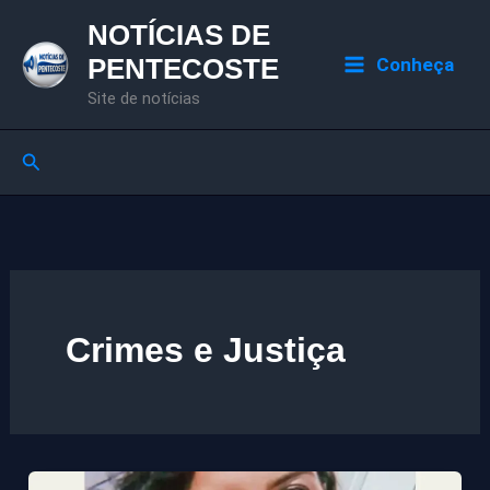
Ir
NOTÍCIAS DE
para
PENTECOSTE
Conheça
o
Site de notícias
conteúdo
Pesquisar
Crimes e Justiça