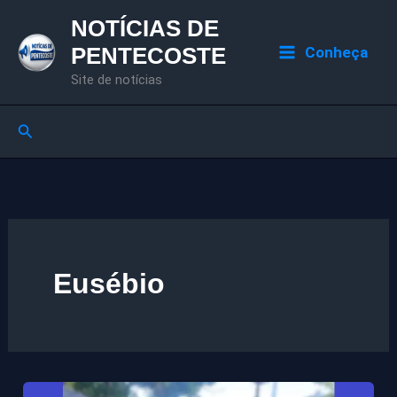
Ir
NOTÍCIAS DE
para
PENTECOSTE
Conheça
o
Site de notícias
conteúdo
Pesquisar
Eusébio