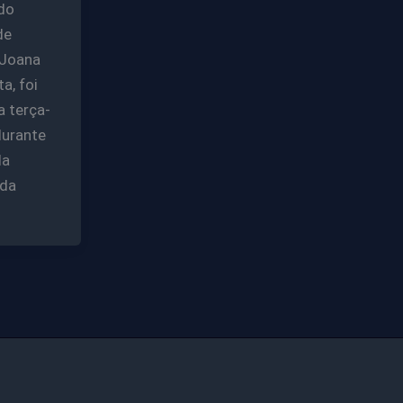
 do
de
 Joana
a, foi
a terça-
durante
da
 da