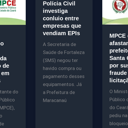
Polícia Civil
investiga
conluio entre
empresas que
vendiam EPIs
MPCE 
afasta
io
A Secretaria de
prefei
Saúde de Fortaleza
Santa 
da
(SMS) negou ter
por su
o de
havido compra ou
fraude
o em
pagamento desses
licitaç
s
equipamentos. Já
O Minist
tante do
a Prefeitura de
Público 
Público
Maracanaú
do Cear
(MPCE),
pediu na
o
bloqueio
de