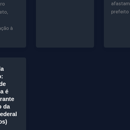
afastam
iro
prefeito
eto,
ção à
da
o:
 de
a é
rante
o da
Federal
os)