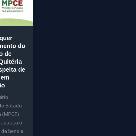
quer
mento do
to de
Quitéria
speita de
 em
ão
ério
do Estado
á (MPCE)
 Justiça o
 de bens e