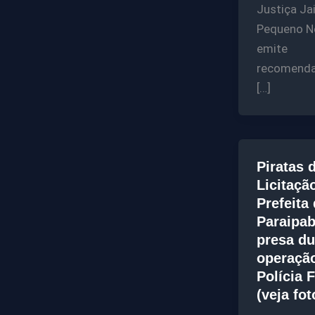
Justiça Ja
Pequeno N
emite
recomenda
[…]
Piratas 
Licitaçã
Prefeita
Paraipab
presa du
operaçã
Polícia 
(veja fot