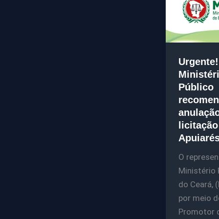
Urgente!
Ministér
Público
recomen
anulaçã
licitaçã
Apuiaré
O represen
Ministério 
do Ceará, 
por meio d
Promotor 