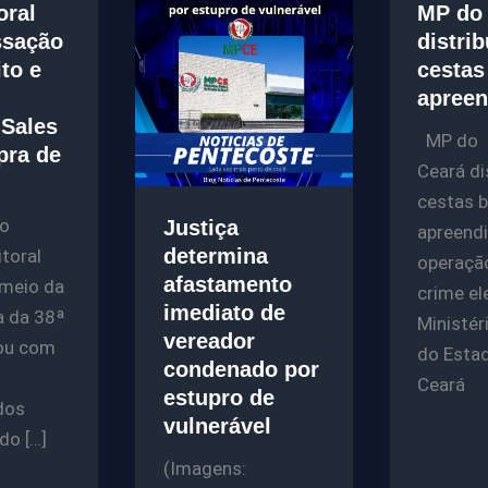
oral
MP do
ssação
distrib
ito e
cestas
apreen
Sales
MP do
pra de
Ceará di
cestas 
io
Justiça
apreend
determina
itoral
operaçã
afastamento
 meio da
crime el
imediato de
a da 38ª
Ministér
vereador
rou com
do Esta
condenado por
Ceará
estupro de
dos
vulnerável
do […]
(Imagens: