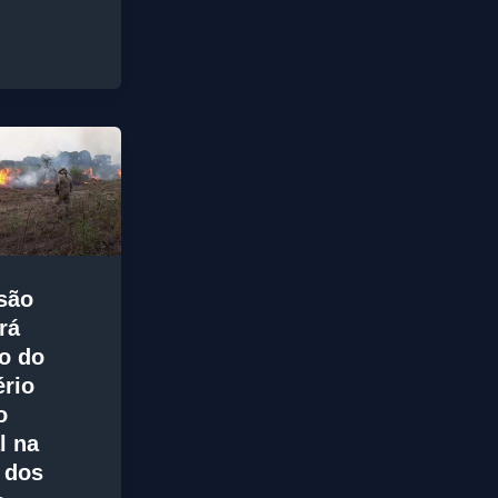
são
rá
o do
ério
o
l na
 dos