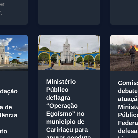
er
,
Ministério
Comis
Público
debate
dação
deflagra
atuaçã
“Operação
Minist
ra de
Egoísmo” no
Públic
dência
município de
Federa
Caririaçu para
defesa
nto
apurar conduta