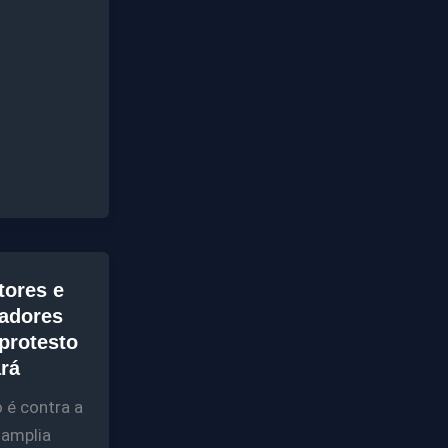
ores e
adores
protesto
rá
 é contra a
 amplia