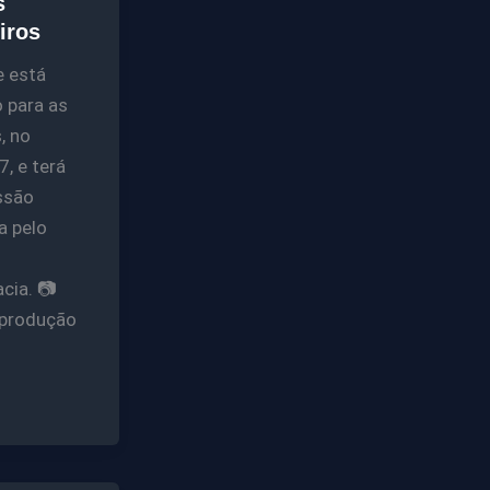
s
eiros
e está
 para as
, no
7, e terá
ssão
a pelo
cia. 📷
eprodução