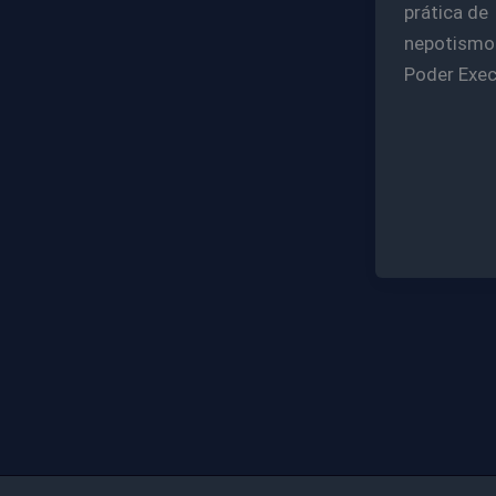
prática de
nepotismo
Poder Exec