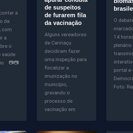
bioma
de suspeitos
brasil
conter a
de furarem fila
O debat
ão da
da vacinação
marcado
, com
Alguns vereadores
14 horas
ir a
de Caririaçu
plenário 
bre o
decidiram fazer
transmi
e saúde
uma inspeção para
interativ
io. 📷📷
fiscalizar a
portal e-
imunização no
Democra
município,
Foto: R
gravando o
processo de
vacinação em