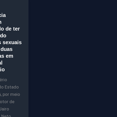
cia
m
o de ter
ido
 sexuais
 duas
as em
l
io
ério
do Estado
, por meio
otor de
Jairo
 Neto,