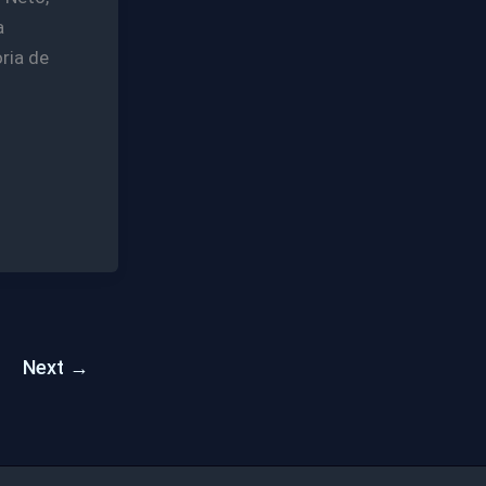
a
ria de
Next
→