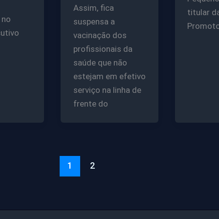
Assim, fica
titular d
 no
suspensa a
Promoto
utivo
vacinação dos
profissionais da
saúde que não
estejam em efetivo
serviço na linha de
frente do
1
2