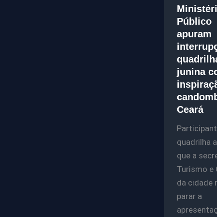
Ministér
Público
apuram
interrup
quadrilh
junina 
inspiraç
candomb
Ceará
Participan
quadrilha 
que a secr
Turismo e 
da cidade
parar a
apresenta