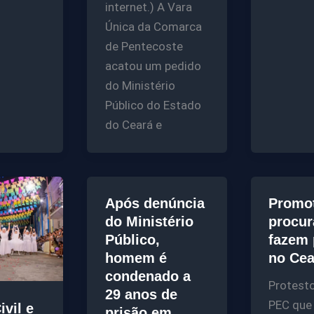
internet.) A Vara
Única da Comarca
de Pentecoste
acatou um pedido
do Ministério
Público do Estado
do Ceará e
Após denúncia
Promot
do Ministério
procur
Público,
fazem 
homem é
no Cea
condenado a
Protesto
29 anos de
PEC que
ivil e
prisão em