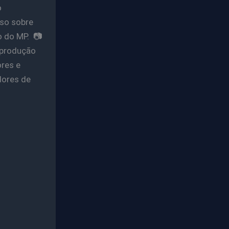
o
so sobre
o do MP. 📷
eprodução
res e
dores de