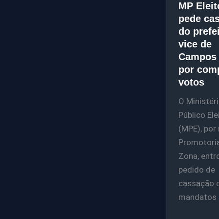
MP Eleit
pede ca
do prefe
vice de
Campos 
por com
votos
O Ministér
Público Ele
(MPE), por
Promotori
Zona, ent
pedido de
cassação 
mandatos 