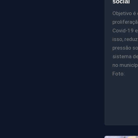
social
Objetivo é 
proliferaç
Covid-19 e
isso, reduz
pressão so
sistema d
no municíp
Foto: