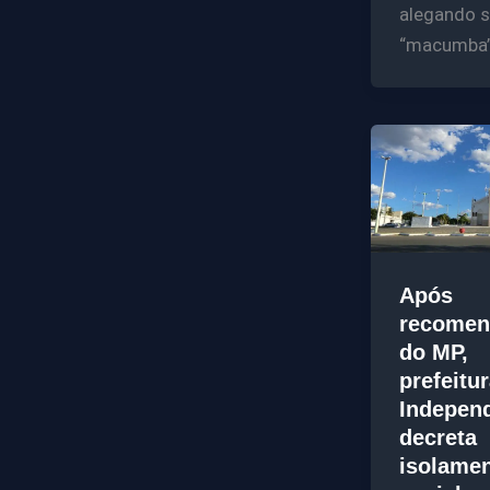
alegando s
“macumba”
Após
recomen
do MP,
prefeitu
Indepen
decreta
isolame