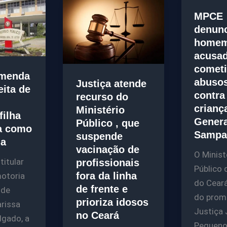
MPCE
denun
home
acusad
comet
menda
abusos
Justiça atende
eita de
contra
recurso do
crianç
Ministério
filha
Genera
Público , que
a como
Sampa
suspende
ia
vacinação de
O Minist
titular
profissionais
Público 
fora da linha
otoria
do Ceará
de frente e
 de
do prom
prioriza idosos
arissa
Justiça 
no Ceará
lgado, a
Pequeno