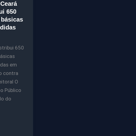
 Ceará
ui 650
 básicas
didas
stribui 650
básicas
idas em
o contra
eitoral O
io Público
do do