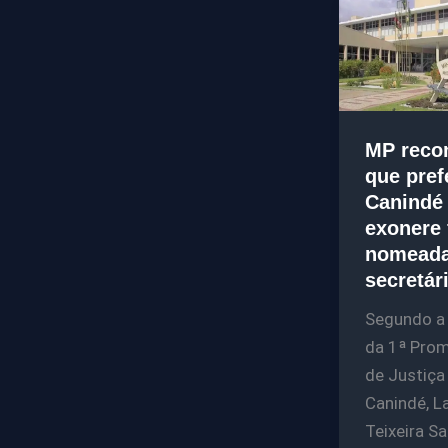
MP reco
que pref
Canindé
exonere 
nomead
secretár
Segundo a 
da 1ª Prom
de Justiça
Canindé, L
Teixeira Sa