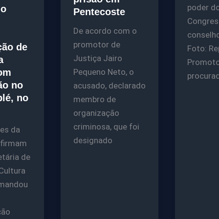
poder d
io
Pentecoste
Congres
De acordo com o
conselh
promotor de
ção de
Foto: R
Justiça Jairo
a
Promoto
com
Pequeno Neto, o
procura
ão no
acusado, declarado
lé, no
membro de
organização
criminosa, que foi
tes da
designado
afirmam
etária de
Cultura
 mandou
ção