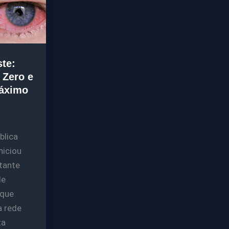
te:
 Zero e
Máximo
blica
niciou
tante
de
 que
a rede
ta