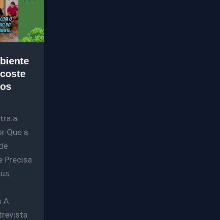
biente
coste
os
tra a
r Que a
 de
 Precisa
eus
s A
trevista