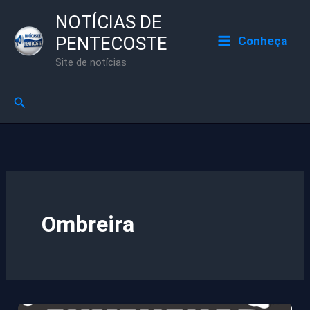
Ir
NOTÍCIAS DE
para
PENTECOSTE
Conheça
o
Site de notícias
conteúdo
Pesquisar
Ombreira