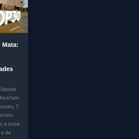
 Mata:
ades
Cúpulas
 hesitam
sseis, 7
orrem
; a crise
 e de