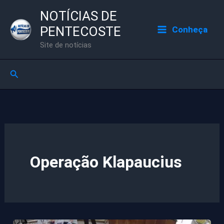
Ir
NOTÍCIAS DE
para
PENTECOSTE
Conheça
o
Site de notícias
conteúdo
Pesquisar
Operação Klapaucius