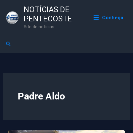
Ir
NOTÍCIAS DE
para
PENTECOSTE
Conheça
o
Site de notícias
conteúdo
Pesquisar
Padre Aldo