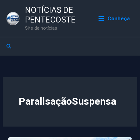
Ir
NOTÍCIAS DE
para
PENTECOSTE
Conheça
o
Site de notícias
conteúdo
Pesquisar
ParalisaçãoSuspensa