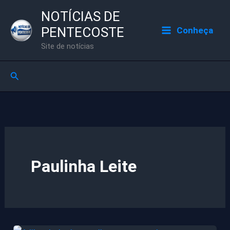
Ir
NOTÍCIAS DE
para
PENTECOSTE
Conheça
o
Site de notícias
conteúdo
Pesquisar
Paulinha Leite