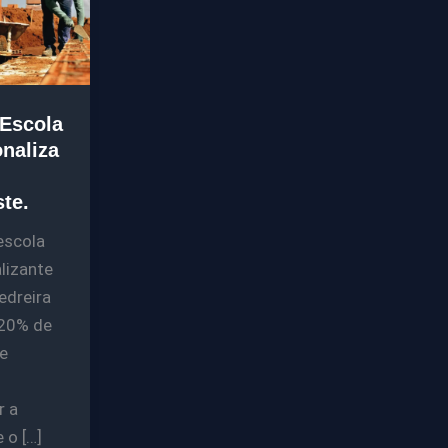
Escola
onaliza
te.
escola
lizante
edreira
 20% de
e
r a
 o […]