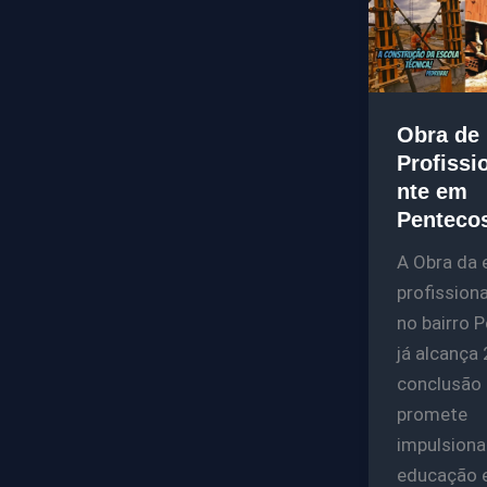
Obra de 
Profissi
nte em
Pentecos
A Obra da 
profissiona
no bairro P
já alcança
conclusão 
promete
impulsiona
educação e