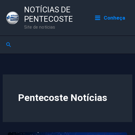
Ir
NOTÍCIAS DE
para
PENTECOSTE
Conheça
o
Site de notícias
conteúdo
Pesquisar
Pentecoste Notícias