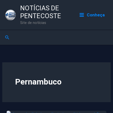
Ir
NOTÍCIAS DE
para
PENTECOSTE
Conheça
o
Site de notícias
conteúdo
Pesquisar
Pernambuco