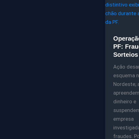
Operaçã
PF: Fra
Sorteios
Ação desar
esquema 
Nordeste; 
apreende
dinheiro e
suspende
empresa
investigad
fraudes. P