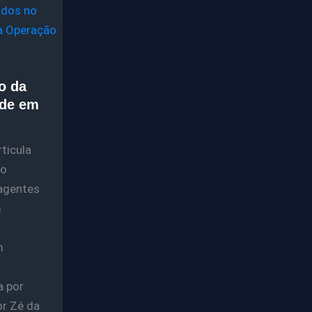
o da
ude em
ticula
no
agentes
m
m
a por
or Zé da