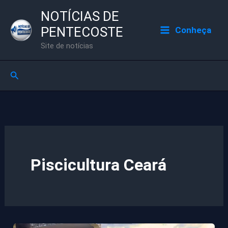
Ir
NOTÍCIAS DE
para
PENTECOSTE
Conheça
o
Site de notícias
conteúdo
Pesquisar
Piscicultura Ceará