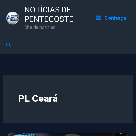
Ir
NOTÍCIAS DE
para
PENTECOSTE
Conheça
o
Site de notícias
conteúdo
Pesquisar
PL Ceará