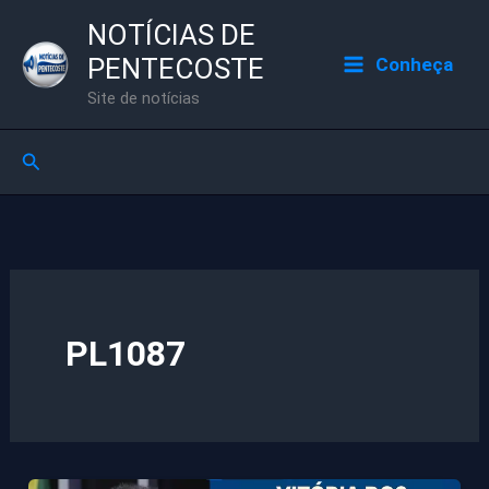
Ir
NOTÍCIAS DE
para
PENTECOSTE
Conheça
o
Site de notícias
conteúdo
Pesquisar
PL1087