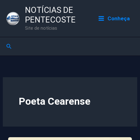
Ir
NOTÍCIAS DE
para
PENTECOSTE
Conheça
o
Site de notícias
conteúdo
Pesquisar
Poeta Cearense