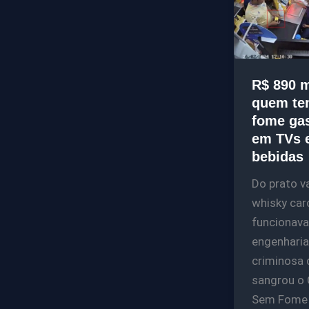
R$ 890 m
quem te
fome ga
em TVs 
bebidas
Do prato v
whisky car
funcionava
engenharia
criminosa 
sangrou o 
Sem Fome