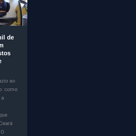
il de
m
stos
e
azio ao
o: como
 a
que
Ceará
 O