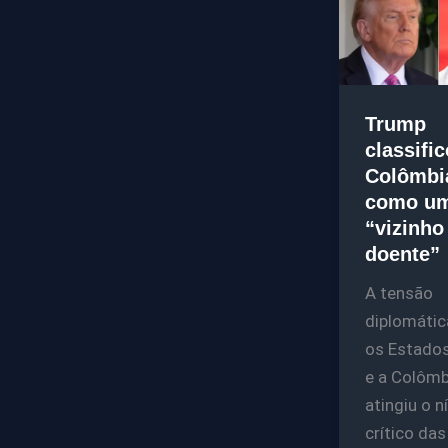
Trump
classifi
Colômbi
como u
“vizinho
doente”
A tensão
diplomátic
os Estado
e a Colômb
atingiu o n
crítico das