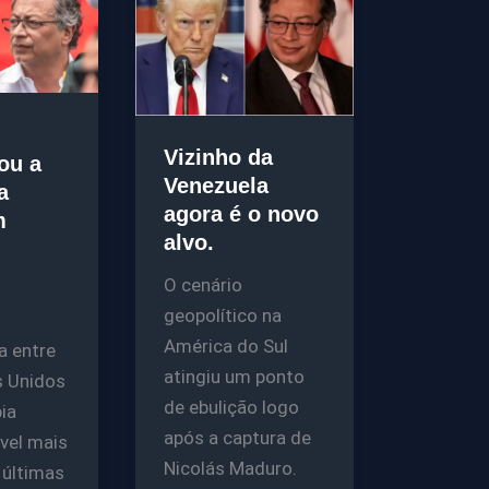
Vizinho da
cou a
Venezuela
a
agora é o novo
m
alvo.
O cenário
geopolítico na
América do Sul
a entre
atingiu um ponto
s Unidos
de ebulição logo
ia
após a captura de
ível mais
Nicolás Maduro.
 últimas