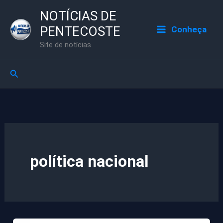
Ir
NOTÍCIAS DE
para
PENTECOSTE
Conheça
o
Site de notícias
conteúdo
Pesquisar
política nacional