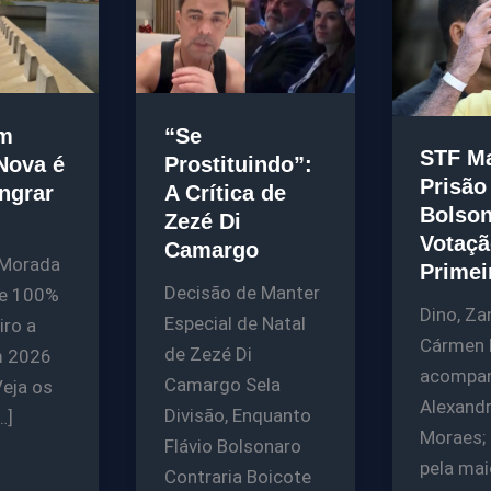
“Se
m
STF M
Prostituindo”:
Nova é
Prisão
A Crítica de
angrar
Bolso
Zezé Di
Votaçã
Camargo
Morada
Primei
Decisão de Manter
ge 100%
Dino, Za
Especial de Natal
iro a
Cármen 
de Zezé Di
m 2026
acompa
Camargo Sela
Veja os
Alexand
Divisão, Enquanto
…]
Moraes;
Flávio Bolsonaro
pela mai
Contraria Boicote