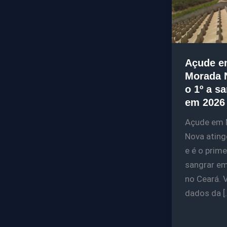
Açude e
Morada 
o 1º a s
em 2026
Açude em 
Nova atin
e é o prime
sangrar e
no Ceará. 
dados da [