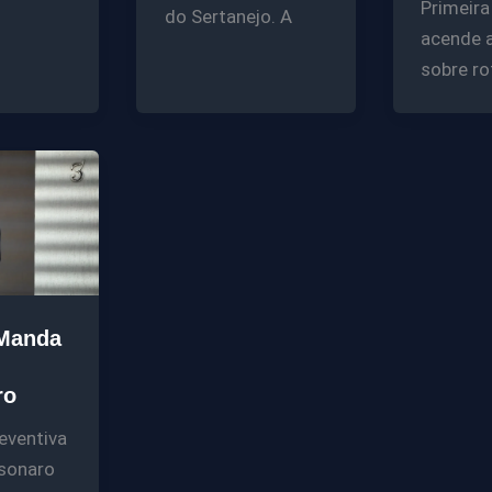
Primeir
do Sertanejo. A
acende a
sobre ro
Manda
ro
eventiva
lsonaro