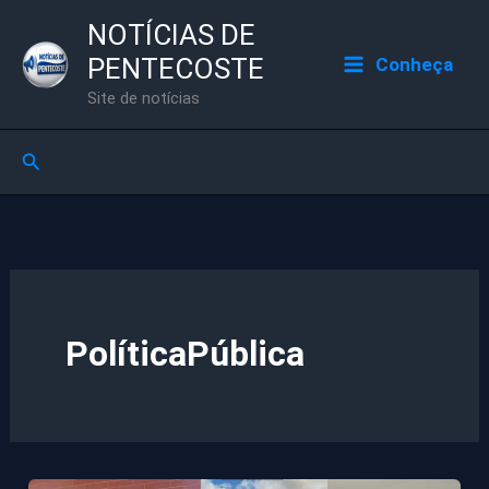
Ir
NOTÍCIAS DE
para
PENTECOSTE
Conheça
o
Site de notícias
conteúdo
Pesquisar
PolíticaPública