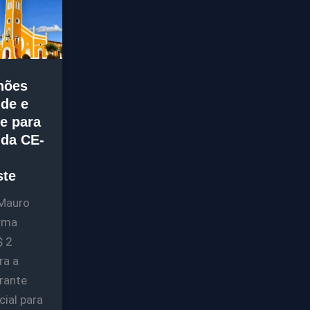
hões
de e
e para
 da CE-
ste
Mauro
irma
$ 2
ra a
rante
cial para