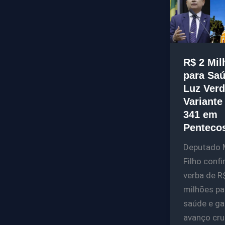
R$ 2 Mil
para Saú
Luz Verd
Variante
341 em
Penteco
Deputado 
Filho conf
verba de R
milhões pa
saúde e ga
avanço cru