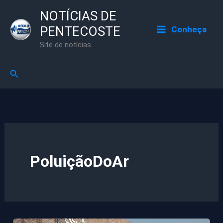
Ir
NOTÍCIAS DE
para
PENTECOSTE
Conheça
o
Site de notícias
conteúdo
Pesquisar
PoluiçãoDoAr