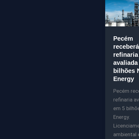
Pecém
receberá
refinaria
avaliada
bilhões 
Energy
Pecém rec
refinaria a
em 5 bilhõ
Energy.
Licenciam
ambiental e