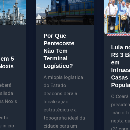
Por Que
Pentecoste
Lula n
Não Tem
R$ 3 B
Terminal
 em 5
em
Logístico?
Noxis
Infraes
Casas
A miopia logística
Popula
eberá
do Estado
valiada
desconsidera a
O Ceará 
es Noxis
localização
presiden
estratégica e a
Inácio Lu
ento
topografia ideal da
nesta qu
 início
cidade para um
(3) para