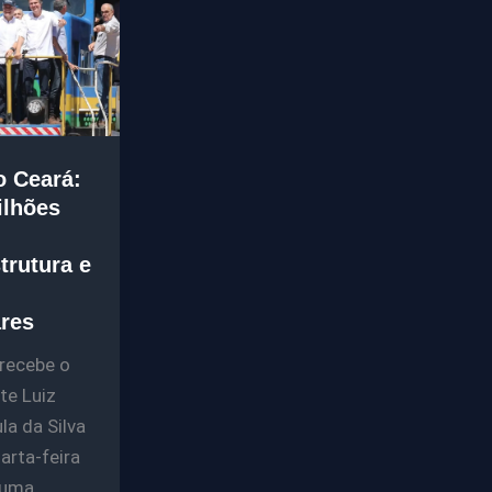
o Ceará:
ilhões
trutura e
res
recebe o
te Luiz
la da Silva
arta-feira
 uma