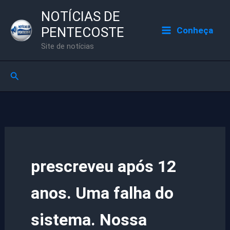
Ir
NOTÍCIAS DE
para
PENTECOSTE
Conheça
o
Site de notícias
conteúdo
Pesquisar
prescreveu após 12
anos. Uma falha do
sistema. Nossa