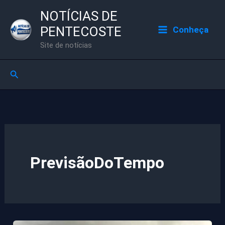
Ir
NOTÍCIAS DE
para
PENTECOSTE
Conheça
o
Site de notícias
conteúdo
Pesquisar
PrevisãoDoTempo