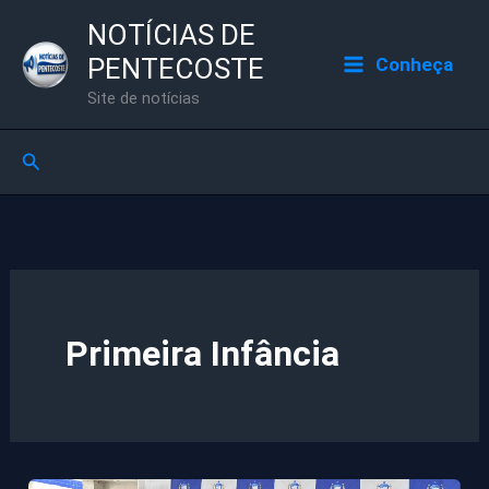
Ir
NOTÍCIAS DE
para
PENTECOSTE
Conheça
o
Site de notícias
conteúdo
Pesquisar
Primeira Infância