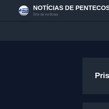
Ir
NOTÍCIAS DE PENTECO
para
Site de notícias
o
conteúdo
Pri