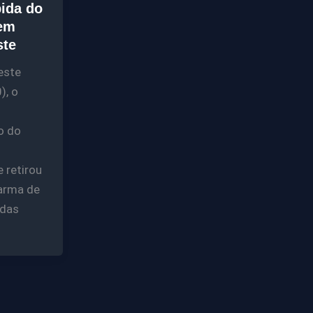
ida do
em
ste
este
), o
o do
 retirou
arma de
 das