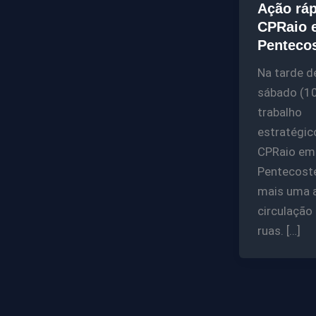
Ação ráp
CPRaio 
Penteco
Na tarde d
sábado (10
trabalho
estratégic
CPRaio em
Pentecoste
mais uma 
circulação
ruas. […]