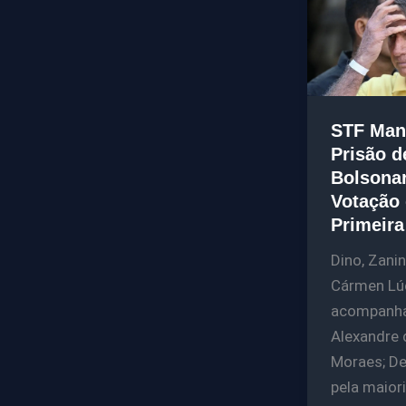
STF Man
Prisão d
Bolsona
Votação
Primeir
Dino, Zanin
Cármen Lú
acompanh
Alexandre 
Moraes; De
pela maior