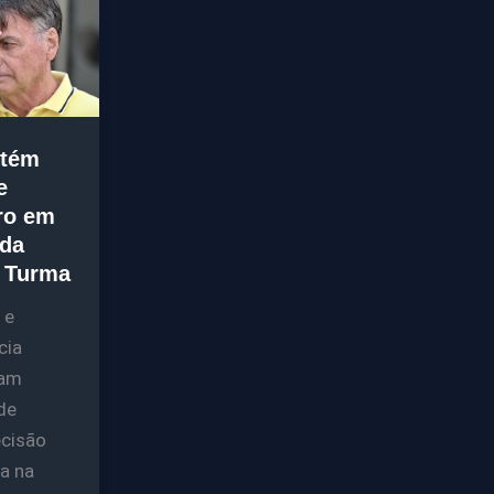
tém
e
ro em
 da
a Turma
 e
cia
am
de
cisão
ia na