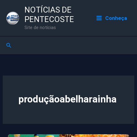
Ir
NOTÍCIAS DE
para
PENTECOSTE
Conheça
o
Site de notícias
conteúdo
Pesquisar
produçãoabelharainha