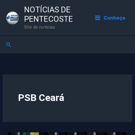
Ir
NOTÍCIAS DE
para
PENTECOSTE
Conheça
o
Site de notícias
conteúdo
Pesquisar
PSB Ceará