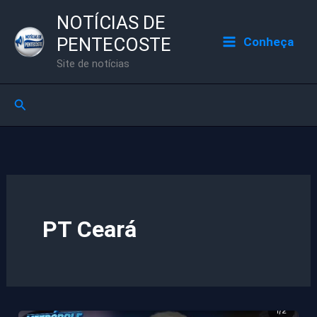
Ir
NOTÍCIAS DE
para
PENTECOSTE
Conheça
o
Site de notícias
conteúdo
Pesquisar
PT Ceará