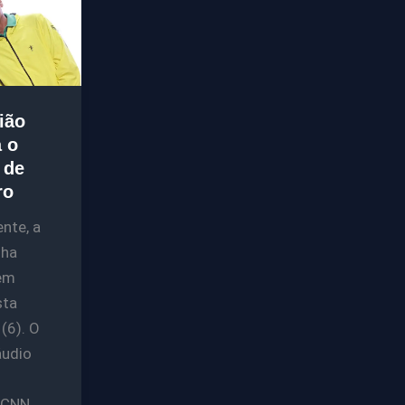
ião
 o
 de
ro
nte, a
nha
em
sta
 (6). O
áudio
 CNN