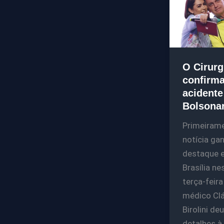
O Cirurg
confirma
acidente
Bolsona
Primeirame
notícia ga
destaque 
Brasília ne
terça-feira
médico Cl
Birolini deu
detalhes à