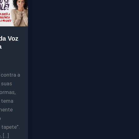
da Voz
a
 contra a
 suas
formas,
m tema
mente
o
 tapete”.
 […]