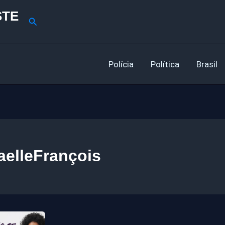
STE
Pesquisar
Polícia
Política
Brasil
aelleFrançois