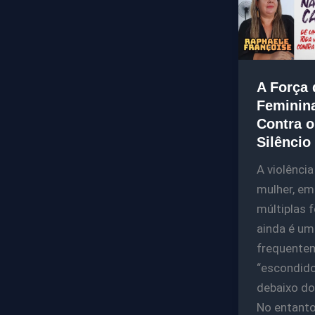
A Força 
Feminin
Contra o
Silêncio
A violência
mulher, em
múltiplas 
ainda é u
frequente
“escondid
debaixo do
No entanto,