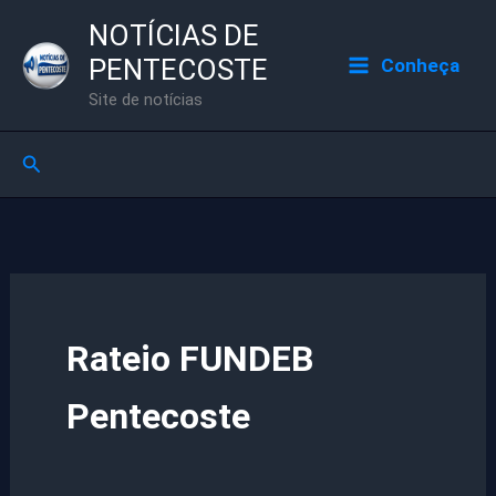
Ir
NOTÍCIAS DE
para
PENTECOSTE
Conheça
o
Site de notícias
conteúdo
Pesquisar
Rateio FUNDEB
Pentecoste