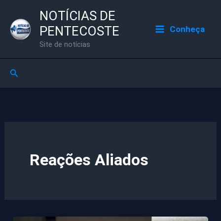
Ir
NOTÍCIAS DE
para
PENTECOSTE
Conheça
o
Site de notícias
conteúdo
Pesquisar
Reações Aliados