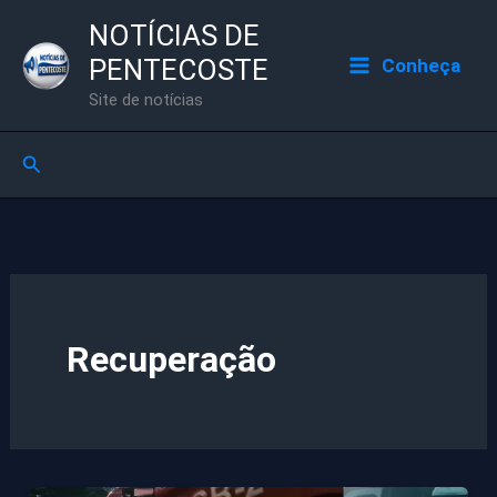
Ir
NOTÍCIAS DE
para
PENTECOSTE
Conheça
o
Site de notícias
conteúdo
Pesquisar
Recuperação