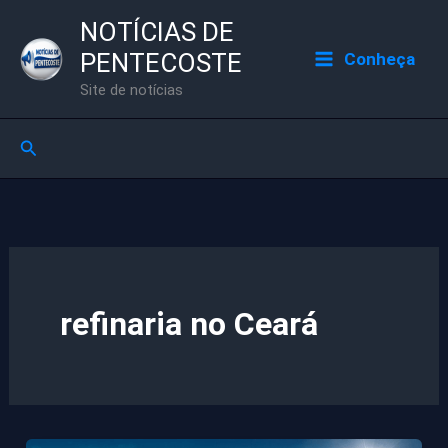
Ir
NOTÍCIAS DE
para
PENTECOSTE
Conheça
o
Site de notícias
conteúdo
Pesquisar
refinaria no Ceará