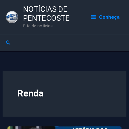
Ir
NOTÍCIAS DE
para
PENTECOSTE
Conheça
o
Site de notícias
conteúdo
Pesquisar
Renda