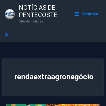
Ir
NOTÍCIAS DE
para
PENTECOSTE
Conheça
o
Site de notícias
conteúdo
Pesquisar
rendaextraagronegócio