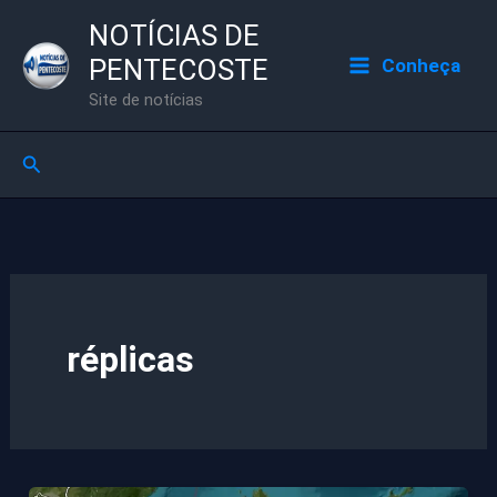
Ir
NOTÍCIAS DE
para
PENTECOSTE
Conheça
o
Site de notícias
conteúdo
Pesquisar
réplicas