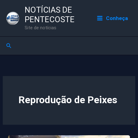
Ir
NOTÍCIAS DE
para
PENTECOSTE
Conheça
o
Site de notícias
conteúdo
Pesquisar
Reprodução de Peixes