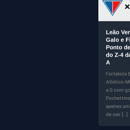
Leão Ve
Galo e F
Ponto de
do Z-4 d
A
Fortaleza 
Atlético-M
a 0 com go
Pochettino 
apenas um
de sair […]