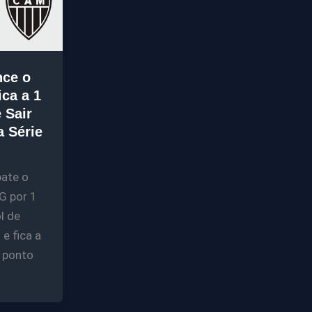
nce o
ica a 1
 Sair
a Série
bate o
G por 1
l de
e fica a
 ponto