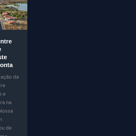
ntre
e
ste
onta
tação da
re
e e
ra na
 Nossa
m
ou de