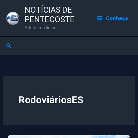
Ir
NOTÍCIAS DE
para
PENTECOSTE
Conheça
o
Site de notícias
conteúdo
Pesquisar
RodoviáriosES